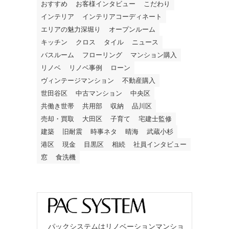
おすすめ
お客様インタビュー
こだわり
インテリア
インテリアコーディネート
エリアの魅力深堀り
オープンルーム
キッチン
クロス
タイル
ニュース
バスルーム
フローリング
マンション購入
リノベ
リノベ事例
ローン
ヴィンテージマンション
不動産購入
世田谷区
中古マンション
中央区
共働き世帯
共用部
収納
品川区
売却・買取
大田区
子育て
宅建士監修
建築
旧耐震
時事ネタ
晴海
武蔵小杉
港区
現金
目黒区
相続
社員インタビュー
窓
食洗機
パックシステムはリノベーションマンショ