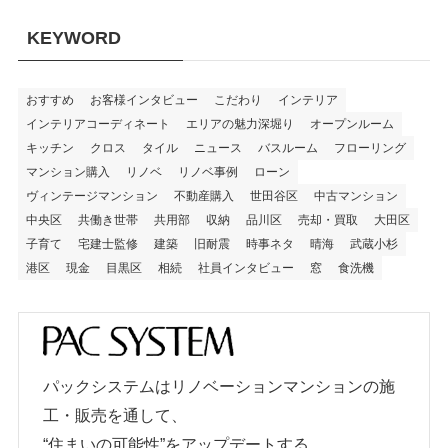
KEYWORD
おすすめ
お客様インタビュー
こだわり
インテリア
インテリアコーディネート
エリアの魅力深堀り
オープンルーム
キッチン
クロス
タイル
ニュース
バスルーム
フローリング
マンション購入
リノベ
リノベ事例
ローン
ヴィンテージマンション
不動産購入
世田谷区
中古マンション
中央区
共働き世帯
共用部
収納
品川区
売却・買取
大田区
子育て
宅建士監修
建築
旧耐震
時事ネタ
晴海
武蔵小杉
港区
現金
目黒区
相続
社員インタビュー
窓
食洗機
パックシステムはリノベーションマンションの施
工・販売を通して、
“住まいの可能性”をアップデートする