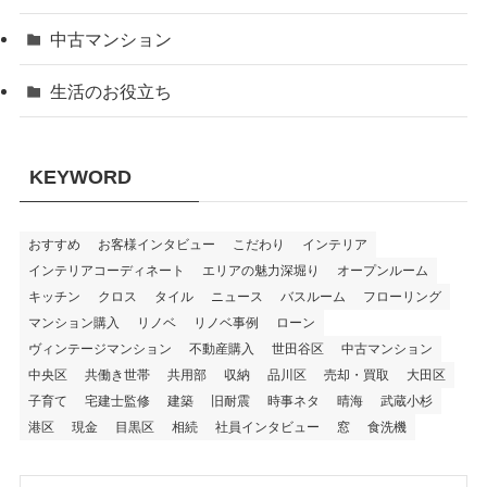
中古マンション
生活のお役立ち
KEYWORD
おすすめ
お客様インタビュー
こだわり
インテリア
インテリアコーディネート
エリアの魅力深堀り
オープンルーム
キッチン
クロス
タイル
ニュース
バスルーム
フローリング
マンション購入
リノベ
リノベ事例
ローン
ヴィンテージマンション
不動産購入
世田谷区
中古マンション
中央区
共働き世帯
共用部
収納
品川区
売却・買取
大田区
子育て
宅建士監修
建築
旧耐震
時事ネタ
晴海
武蔵小杉
港区
現金
目黒区
相続
社員インタビュー
窓
食洗機