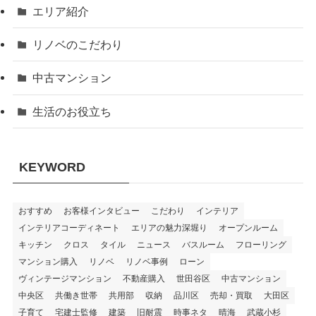
エリア紹介
リノベのこだわり
中古マンション
生活のお役立ち
KEYWORD
おすすめ
お客様インタビュー
こだわり
インテリア
インテリアコーディネート
エリアの魅力深堀り
オープンルーム
キッチン
クロス
タイル
ニュース
バスルーム
フローリング
マンション購入
リノベ
リノベ事例
ローン
ヴィンテージマンション
不動産購入
世田谷区
中古マンション
中央区
共働き世帯
共用部
収納
品川区
売却・買取
大田区
子育て
宅建士監修
建築
旧耐震
時事ネタ
晴海
武蔵小杉