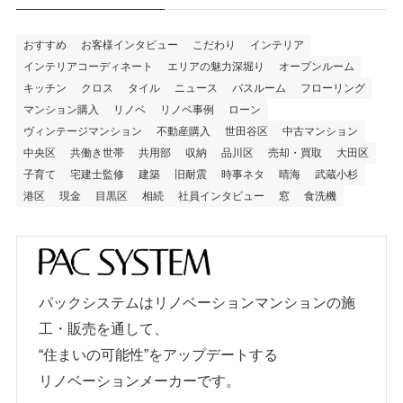
おすすめ
お客様インタビュー
こだわり
インテリア
インテリアコーディネート
エリアの魅力深堀り
オープンルーム
キッチン
クロス
タイル
ニュース
バスルーム
フローリング
マンション購入
リノベ
リノベ事例
ローン
ヴィンテージマンション
不動産購入
世田谷区
中古マンション
中央区
共働き世帯
共用部
収納
品川区
売却・買取
大田区
子育て
宅建士監修
建築
旧耐震
時事ネタ
晴海
武蔵小杉
港区
現金
目黒区
相続
社員インタビュー
窓
食洗機
パックシステムはリノベーションマンションの施
工・販売を通して、
“住まいの可能性”をアップデートする
リノベーションメーカーです。