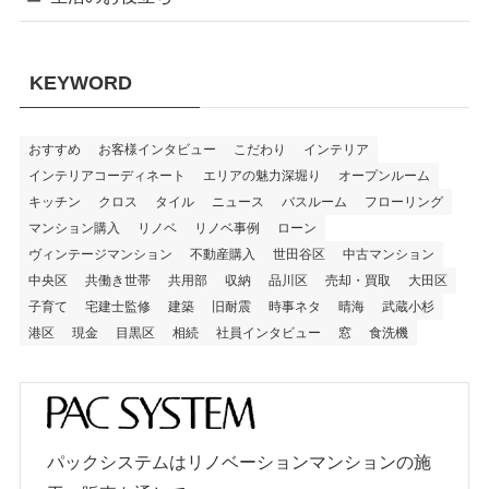
KEYWORD
おすすめ
お客様インタビュー
こだわり
インテリア
インテリアコーディネート
エリアの魅力深堀り
オープンルーム
キッチン
クロス
タイル
ニュース
バスルーム
フローリング
マンション購入
リノベ
リノベ事例
ローン
ヴィンテージマンション
不動産購入
世田谷区
中古マンション
中央区
共働き世帯
共用部
収納
品川区
売却・買取
大田区
子育て
宅建士監修
建築
旧耐震
時事ネタ
晴海
武蔵小杉
港区
現金
目黒区
相続
社員インタビュー
窓
食洗機
パックシステムはリノベーションマンションの施