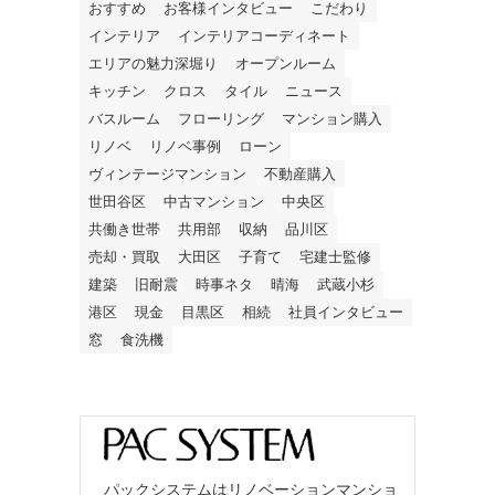
おすすめ
お客様インタビュー
こだわり
インテリア
インテリアコーディネート
エリアの魅力深堀り
オープンルーム
キッチン
クロス
タイル
ニュース
バスルーム
フローリング
マンション購入
リノベ
リノベ事例
ローン
ヴィンテージマンション
不動産購入
世田谷区
中古マンション
中央区
共働き世帯
共用部
収納
品川区
売却・買取
大田区
子育て
宅建士監修
建築
旧耐震
時事ネタ
晴海
武蔵小杉
港区
現金
目黒区
相続
社員インタビュー
窓
食洗機
パックシステムはリノベーションマンショ