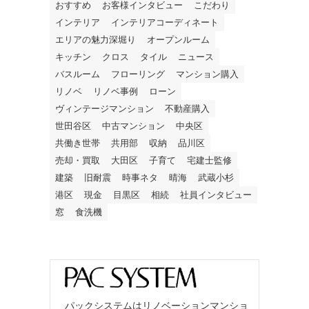
おすすめ
お客様インタビュー
こだわり
インテリア
インテリアコーディネート
エリアの魅力深堀り
オープンルーム
キッチン
クロス
タイル
ニュース
バスルーム
フローリング
マンション購入
リノベ
リノベ事例
ローン
ヴィンテージマンション
不動産購入
世田谷区
中古マンション
中央区
共働き世帯
共用部
収納
品川区
売却・買取
大田区
子育て
宅建士監修
建築
旧耐震
時事ネタ
晴海
武蔵小杉
港区
現金
目黒区
相続
社員インタビュー
窓
食洗機
パックシステムはリノベーションマンショ