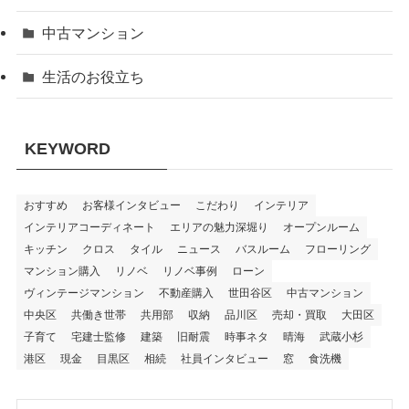
中古マンション
生活のお役立ち
KEYWORD
おすすめ
お客様インタビュー
こだわり
インテリア
インテリアコーディネート
エリアの魅力深堀り
オープンルーム
キッチン
クロス
タイル
ニュース
バスルーム
フローリング
マンション購入
リノベ
リノベ事例
ローン
ヴィンテージマンション
不動産購入
世田谷区
中古マンション
中央区
共働き世帯
共用部
収納
品川区
売却・買取
大田区
子育て
宅建士監修
建築
旧耐震
時事ネタ
晴海
武蔵小杉
港区
現金
目黒区
相続
社員インタビュー
窓
食洗機