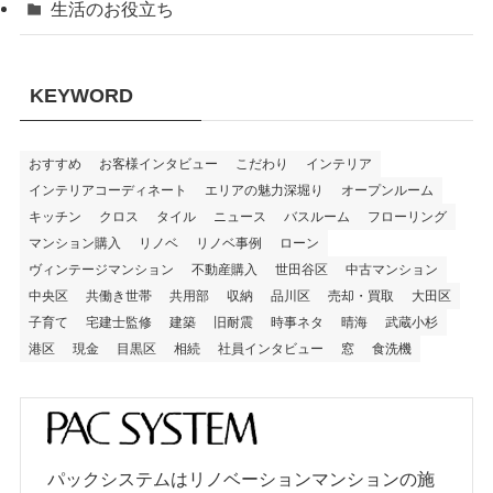
生活のお役立ち
KEYWORD
おすすめ
お客様インタビュー
こだわり
インテリア
インテリアコーディネート
エリアの魅力深堀り
オープンルーム
キッチン
クロス
タイル
ニュース
バスルーム
フローリング
マンション購入
リノベ
リノベ事例
ローン
ヴィンテージマンション
不動産購入
世田谷区
中古マンション
中央区
共働き世帯
共用部
収納
品川区
売却・買取
大田区
子育て
宅建士監修
建築
旧耐震
時事ネタ
晴海
武蔵小杉
港区
現金
目黒区
相続
社員インタビュー
窓
食洗機
パックシステムはリノベーションマンションの施