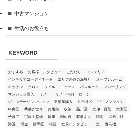
中古マンション
生活のお役立ち
KEYWORD
おすすめ
お客様インタビュー
こだわり
インテリア
インテリアコーディネート
エリアの魅力深堀り
オープンルーム
キッチン
クロス
タイル
ニュース
バスルーム
フローリング
マンション購入
リノベ
リノベ事例
ローン
ヴィンテージマンション
不動産購入
世田谷区
中古マンション
中央区
共働き世帯
共用部
収納
品川区
売却・買取
大田区
子育て
宅建士監修
建築
旧耐震
時事ネタ
晴海
武蔵小杉
港区
現金
目黒区
相続
社員インタビュー
窓
食洗機