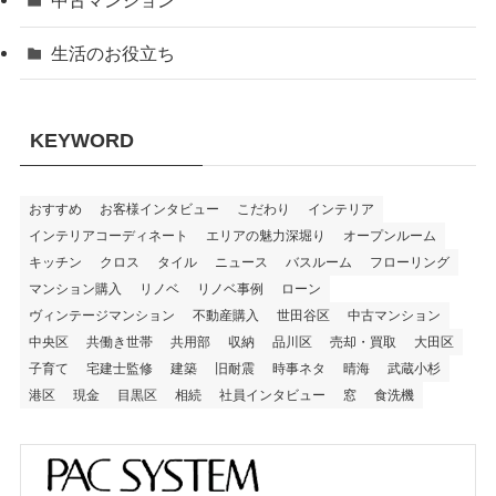
中古マンション
生活のお役立ち
KEYWORD
おすすめ
お客様インタビュー
こだわり
インテリア
インテリアコーディネート
エリアの魅力深堀り
オープンルーム
キッチン
クロス
タイル
ニュース
バスルーム
フローリング
マンション購入
リノベ
リノベ事例
ローン
ヴィンテージマンション
不動産購入
世田谷区
中古マンション
中央区
共働き世帯
共用部
収納
品川区
売却・買取
大田区
子育て
宅建士監修
建築
旧耐震
時事ネタ
晴海
武蔵小杉
港区
現金
目黒区
相続
社員インタビュー
窓
食洗機