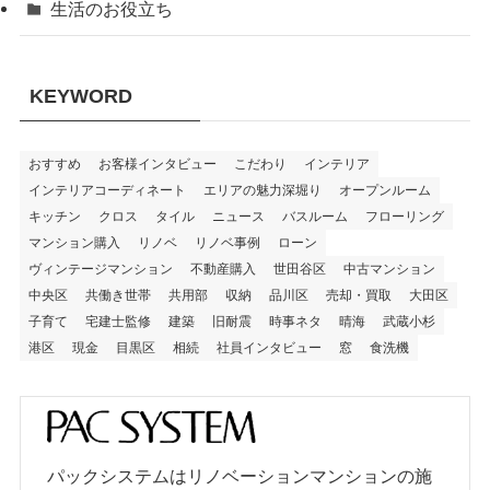
生活のお役立ち
KEYWORD
おすすめ
お客様インタビュー
こだわり
インテリア
インテリアコーディネート
エリアの魅力深堀り
オープンルーム
キッチン
クロス
タイル
ニュース
バスルーム
フローリング
マンション購入
リノベ
リノベ事例
ローン
ヴィンテージマンション
不動産購入
世田谷区
中古マンション
中央区
共働き世帯
共用部
収納
品川区
売却・買取
大田区
子育て
宅建士監修
建築
旧耐震
時事ネタ
晴海
武蔵小杉
港区
現金
目黒区
相続
社員インタビュー
窓
食洗機
パックシステムはリノベーションマンションの施